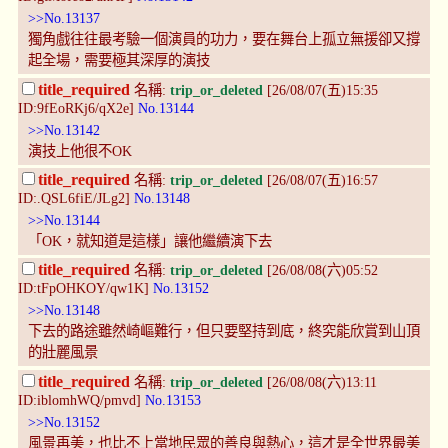
>>No.13137
獨角戲往往最考驗一個演員的功力，要在舞台上孤立無援卻又撐
起全場，需要極其深厚的演技
title_required
名稱:
trip_or_deleted
[26/08/07(五)15:35
ID:9fEoRKj6/qX2e]
No.13144
>>No.13142
演技上他很不OK
title_required
名稱:
trip_or_deleted
[26/08/07(五)16:57
ID:.QSL6fiE/JLg2]
No.13148
>>No.13144
「OK，就知道是這樣」讓他繼續演下去
title_required
名稱:
trip_or_deleted
[26/08/08(六)05:52
ID:tFpOHKOY/qw1K]
No.13152
>>No.13148
下去的路途雖然崎嶇難行，但只要堅持到底，終究能欣賞到山頂
的壯麗風景
title_required
名稱:
trip_or_deleted
[26/08/08(六)13:11
ID:iblomhWQ/pmvd]
No.13153
>>No.13152
風景再美，也比不上當地民眾的善良與熱心，這才是全世界最美