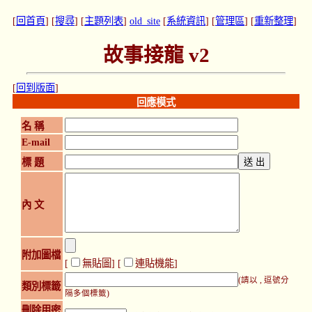
[
回首頁
] [
搜尋
] [
主題列表
]
old_site
[
系統資訊
] [
管理區
] [
重新整理
]
故事接龍 v2
[
回到版面
]
回應模式
名 稱
E-mail
標 題
內 文
附加圖檔
[
無貼圖
] [
連貼機能
]
(請以 , 逗號分
類別標籤
隔多個標籤)
刪除用密