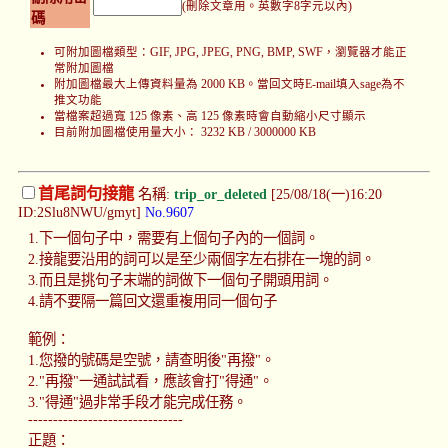
(刪除文章用。英數字8字元以內)
碼
可附加圖檔類型：GIF, JPG, JPEG, PNG, BMP, SWF，瀏覽器才能正
常附加圖檔
附加圖檔最大上傳資料量為 2000 KB。當回文時E-mail填入sage為不
推文功能
當檔案超過寬 125 像素、高 125 像素時會自動縮小尺寸顯示
目前附加圖檔使用量大小： 3232 KB / 3000000 KB
首尾詞句接龍
名稱:
trip_or_deleted
[25/08/18(一)16:20
ID:2Slu8NWU/gmyt]
No.9607
1.下一個句子中，需要有上個句子內的一個詞。
2.接龍要沿用的詞可以是至少兩個字左右排在一塊的詞。
3.而且是挑句子末端的詞做下一個句子開頭用詞。
4.請不要隔一篇回文還重複用同一個句子
範例：
1.您撥的號碼是空號，請查明後"再撥"。
2."再撥"一通試試看，應該會打"得通"。
3."得通"過非常手段才能完成任務。
-------------------------------
正題：