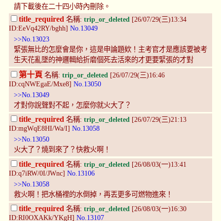
請下載後在二十四小時內刪除。
title_required
名稱:
trip_or_deleted
[26/07/29(三)13:34
ID:EeVq42RY/bghh]
No.13049
>>No.13023
緊張無比的怎麼會是你，這是申論題欸！主考官才是應該要被考
生天花亂墜的神邏輯給折磨個死去活來的才更要緊張的才對
第十頁
名稱:
trip_or_deleted
[26/07/29(三)16:46
ID:cqNWEgaE/Mxe8]
No.13050
>>No.13049
才對你說聲對不起，怎麼你就火大了？
title_required
名稱:
trip_or_deleted
[26/07/29(三)21:13
ID:mgWqE8HI/Wa/I]
No.13058
>>No.13050
火大了？燒到來了？快救火啊！
title_required
名稱:
trip_or_deleted
[26/08/03(一)13:41
ID:q7iRW/0I/JWnc]
No.13106
>>No.13058
救火啊！把水桶裡的水倒掉，再丟更多可燃物進來！
title_required
名稱:
trip_or_deleted
[26/08/03(一)16:30
ID:RI0OXAKk/YKgH]
No.13107