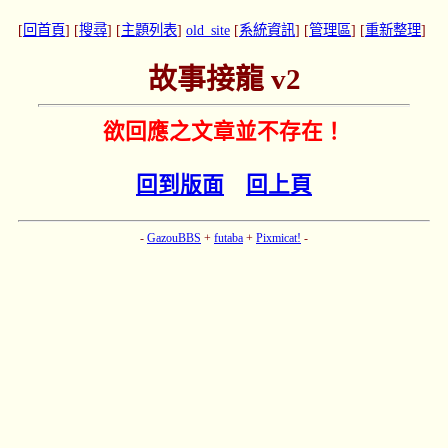
[
回首頁
] [
搜尋
] [
主題列表
]
old_site
[
系統資訊
] [
管理區
] [
重新整理
]
故事接龍 v2
欲回應之文章並不存在！
回到版面
回上頁
-
GazouBBS
+
futaba
+
Pixmicat!
-