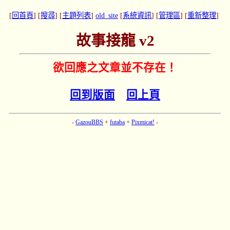
[
回首頁
] [
搜尋
] [
主題列表
]
old_site
[
系統資訊
] [
管理區
] [
重新整理
]
故事接龍 v2
欲回應之文章並不存在！
回到版面
回上頁
-
GazouBBS
+
futaba
+
Pixmicat!
-