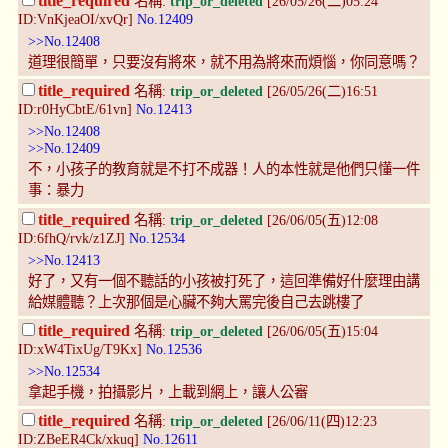
title_required
名稱:
trip_or_deleted
[26/05/26(二)05:24
ID:VnKjeaOI/xvQr]
No.12409
>>No.12408
道理很簡單，只要沒有將來，就不用為將來而煩惱，你同意嗎？
title_required
名稱:
trip_or_deleted
[26/05/26(二)16:51
ID:r0HyCbtE/61vn]
No.12413
>>No.12408
>>No.12409
不，小孩子的教育就是不打不成器！人的本性就是他們只懂一件
事：暴力
title_required
名稱:
trip_or_deleted
[26/06/05(五)12:08
ID:6fhQ/rvk/z1ZJ]
No.12534
>>No.12413
好了，又有一個不聽話的小孩被打死了，這回準備好什麼理由講
給媒體聽？上次那個是心臟不夠大罵完後自己去跳樓了
title_required
名稱:
trip_or_deleted
[26/06/05(五)15:04
ID:xW4TixUg/T9Kx]
No.12536
>>No.12534
拿起手機，拍攝影片，上載到網上，讓人公審
title_required
名稱:
trip_or_deleted
[26/06/11(四)12:23
ID:ZBeER4Ck/xkuq]
No.12611