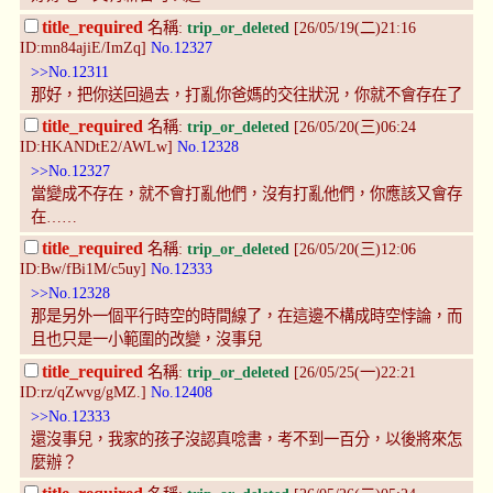
title_required
名稱:
trip_or_deleted
[26/05/19(二)21:16
ID:mn84ajiE/ImZq]
No.12327
>>No.12311
那好，把你送回過去，打亂你爸媽的交往狀況，你就不會存在了
title_required
名稱:
trip_or_deleted
[26/05/20(三)06:24
ID:HKANDtE2/AWLw]
No.12328
>>No.12327
當變成不存在，就不會打亂他們，沒有打亂他們，你應該又會存
在……
title_required
名稱:
trip_or_deleted
[26/05/20(三)12:06
ID:Bw/fBi1M/c5uy]
No.12333
>>No.12328
那是另外一個平行時空的時間線了，在這邊不構成時空悖論，而
且也只是一小範圍的改變，沒事兒
title_required
名稱:
trip_or_deleted
[26/05/25(一)22:21
ID:rz/qZwvg/gMZ.]
No.12408
>>No.12333
還沒事兒，我家的孩子沒認真唸書，考不到一百分，以後將來怎
麼辦？