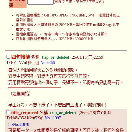
(刪除文章用。英數字8字元以內)
碼
可附加圖檔類型：GIF, JPG, JPEG, PNG, BMP, SWF，瀏覽器才能正
常附加圖檔
附加圖檔最大上傳資料量為 2000 KB。當回文時E-mail填入sage為不
推文功能
當檔案超過寬 125 像素、高 125 像素時會自動縮小尺寸顯示
目前附加圖檔使用量大小： 3232 KB / 3000000 KB
四句接龍
名稱:
trip_or_deleted
[25/01/15(三)22:59
ID:EZ.IV7uQ/Flpg]
No.6866
每個人開始用聊天式的對話開始接龍。
對話主題不限，對話內容可天馬行空無俚頭。
要用標點符號造出四個句子，長短不一，記得每帖只能寫一行。
──────────────────
（這裡開始）
早上好冷，不想下床了，不想出門上班了，噢好煩啊！
title_required
名稱:
trip_or_deleted
[26/04/18(六)18:49
ID:H4W95AK2/u5Xq]
No.11997
>>No.11878
可是那一次，大家同意的是分錢的事啊！而且之後，我們的金雞