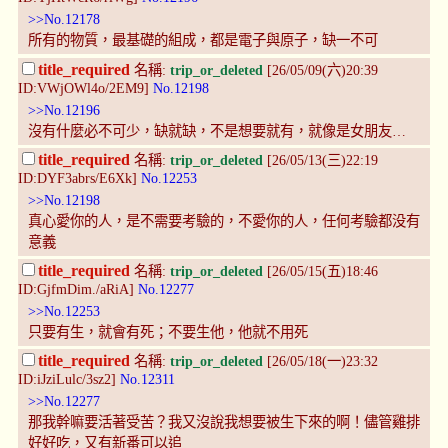
>>No.12178
所有的物質，最基礎的組成，都是電子與原子，缺一不可
title_required
名稱:
trip_or_deleted
[26/05/09(六)20:39
ID:VWjOWl4o/2EM9]
No.12198
>>No.12196
沒有什麼必不可少，缺就缺，不是想要就有，就像是女朋友…
title_required
名稱:
trip_or_deleted
[26/05/13(三)22:19
ID:DYF3abrs/E6Xk]
No.12253
>>No.12198
真心愛你的人，是不需要考驗的，不愛你的人，任何考驗都没有
意義
title_required
名稱:
trip_or_deleted
[26/05/15(五)18:46
ID:GjfmDim./aRiA]
No.12277
>>No.12253
只要有生，就會有死；不要生他，他就不用死
title_required
名稱:
trip_or_deleted
[26/05/18(一)23:32
ID:iJziLulc/3sz2]
No.12311
>>No.12277
那我幹嘛要活著受苦？我又沒說我想要被生下來的啊！儘管雞排
好好吃，又有新番可以追