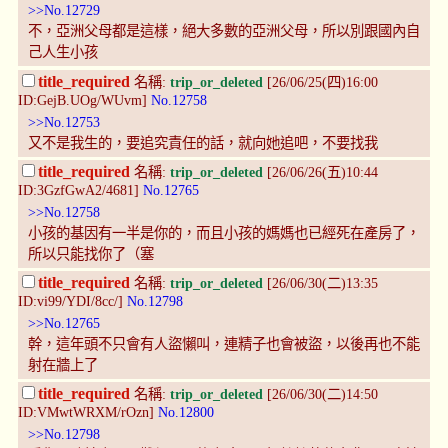
>>No.12729
不，亞洲父母都是這樣，絕大多數的亞洲父母，所以別跟國內自
己人生小孩
title_required
名稱:
trip_or_deleted
[26/06/25(四)16:00
ID:GejB.UOg/WUvm]
No.12758
>>No.12753
又不是我生的，要追究責任的話，就向她追吧，不要找我
title_required
名稱:
trip_or_deleted
[26/06/26(五)10:44
ID:3GzfGwA2/4681]
No.12765
>>No.12758
小孩的基因有一半是你的，而且小孩的媽媽也已經死在產房了，
所以只能找你了（塞
title_required
名稱:
trip_or_deleted
[26/06/30(二)13:35
ID:vi99/YDI/8cc/]
No.12798
>>No.12765
幹，這年頭不只會有人盜懶叫，連精子也會被盜，以後再也不能
射在牆上了
title_required
名稱:
trip_or_deleted
[26/06/30(二)14:50
ID:VMwtWRXM/rOzn]
No.12800
>>No.12798