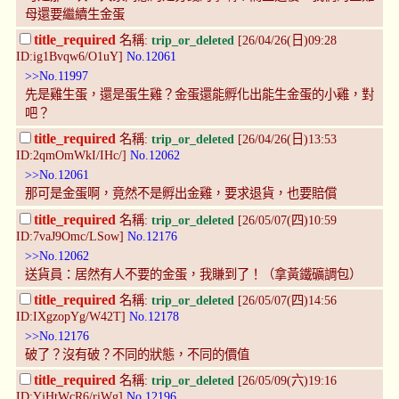
母還要繼續生金蛋
title_required
名稱:
trip_or_deleted
[26/04/26(日)09:28
ID:ig1Bvqw6/O1uY]
No.12061
>>No.11997
先是雞生蛋，還是蛋生雞？金蛋還能孵化出能生金蛋的小雞，對
吧？
title_required
名稱:
trip_or_deleted
[26/04/26(日)13:53
ID:2qmOmWkI/IHc/]
No.12062
>>No.12061
那可是金蛋啊，竟然不是孵出金雞，要求退貨，也要賠償
title_required
名稱:
trip_or_deleted
[26/05/07(四)10:59
ID:7vaJ9Omc/LSow]
No.12176
>>No.12062
送貨員：居然有人不要的金蛋，我賺到了！（拿黃鐵礦調包）
title_required
名稱:
trip_or_deleted
[26/05/07(四)14:56
ID:IXgzopYg/W42T]
No.12178
>>No.12176
破了？沒有破？不同的狀態，不同的價值
title_required
名稱:
trip_or_deleted
[26/05/09(六)19:16
ID:YjHtWcR6/riWg]
No.12196