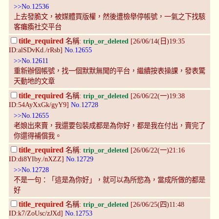
>>No.12536
上去發脆文，被媒體買版權，然後遭檢舉停帳號，一氣之下找駭
客癱瘓社交平台
title_required
名稱:
trip_or_deleted
[26/06/14(日)19:35
ID:alSDvKd./rRsb]
No.12655
>>No.12611
重新辦個帳號，找一個默默無聞的平台，繼續按表操課，發表驚
天動地的文章
title_required
名稱:
trip_or_deleted
[26/06/22(一)19:38
ID:54AyXxGk/gyY9]
No.12728
>>No.12655
老娘出來賣，我還要包裝成都是為你好，都是我在付出，賣完了
你還得補償我。
title_required
名稱:
trip_or_deleted
[26/06/22(一)21:16
ID:di8YIby./nXZZ]
No.12729
>>No.12728
不是一句：「這是為你好」，就可以為所慾為，當成所做的都是
好
title_required
名稱:
trip_or_deleted
[26/06/25(四)11:48
ID:k7/ZoUsc/zJXd]
No.12753