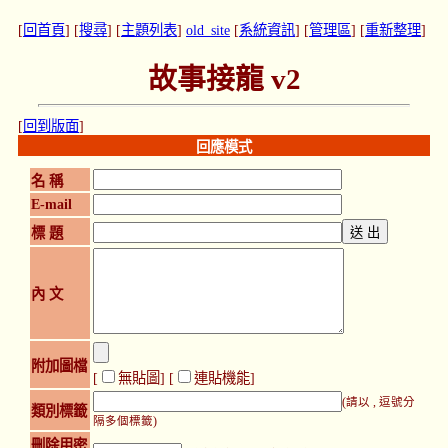
[
回首頁
] [
搜尋
] [
主題列表
]
old_site
[
系統資訊
] [
管理區
] [
重新整理
]
故事接龍 v2
[
回到版面
]
回應模式
名 稱
E-mail
標 題
內 文
附加圖檔
[
無貼圖
] [
連貼機能
]
(請以 , 逗號分
類別標籤
隔多個標籤)
刪除用密