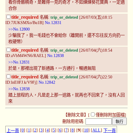
看你骨骼精奇，是難得一見的奇才，不如練練葵花寶典，一定適
合你
title_required
名稱:
trip_or_deleted
[26/07/03(五)18:15
ID:7JUKSMXo/Bu1B]
No.12831
>>No.12800
少騙我了，我一毛錢也不會給你（離開前，還不忘往反方向扔一
枚硬幣）
title_required
名稱:
trip_or_deleted
[26/07/04(六)18:54
ID:aVbM4WN6/RAEL]
No.12838
>>No.12831
於是，那裡出現了新通路，一方通行，暢通無阻
title_required
名稱:
trip_or_deleted
[26/07/04(六)22:50
ID:lnE0FJ.k/V9Fj]
No.12842
>>No.12838
踏上旅程的人，凡是走上那一途路，就再也不回來了，沒有人回
來
【刪除文章】[
僅刪除附加圖檔
]
刪除用密碼:
[
0
] [
1
] [
2
] [
3
] [
4
] [
5
] [
6
] [
7
] [
8
] [
9
] [
10
] [
ALL
]
上一頁
下一頁