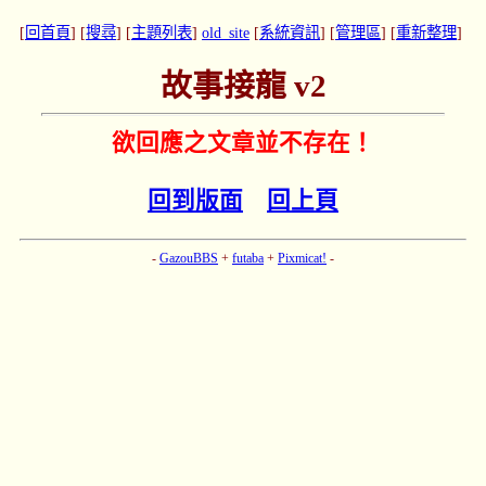
[
回首頁
] [
搜尋
] [
主題列表
]
old_site
[
系統資訊
] [
管理區
] [
重新整理
]
故事接龍 v2
欲回應之文章並不存在！
回到版面
回上頁
-
GazouBBS
+
futaba
+
Pixmicat!
-