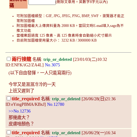
(刪除文章用。英數字8字元以內)
碼
可附加圖檔類型：GIF, JPG, JPEG, PNG, BMP, SWF，瀏覽器才能正
常附加圖檔
附加圖檔最大上傳資料量為 2000 KB。當回文時E-mail填入sage為不
推文功能
當檔案超過寬 125 像素、高 125 像素時會自動縮小尺寸顯示
目前附加圖檔使用量大小： 3232 KB / 3000000 KB
兩行接龍
名稱:
trip_or_deleted
[23/01/03(二)10:32
ID:ENFK/iG2/ZA4L]
No.3075
(以下自由發揮，一人只能寫兩行)
今早又是濕濕冷冷的一天
上班又遲到了
title_required
名稱:
trip_or_deleted
[26/06/28(日)21:36
ID:eYmgPBMA/KBxJ]
No.12780
>>No.12736
那幾歲大？
皮膚啥顏色？
title_required
名稱:
trip_or_deleted
[26/06/29(一)16:34