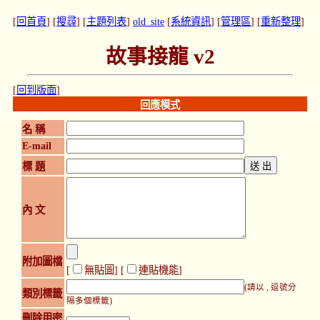
[
回首頁
] [
搜尋
] [
主題列表
]
old_site
[
系統資訊
] [
管理區
] [
重新整理
]
故事接龍 v2
[
回到版面
]
回應模式
名 稱
E-mail
標 題
內 文
附加圖檔
[
無貼圖
] [
連貼機能
]
(請以 , 逗號分
類別標籤
隔多個標籤)
刪除用密