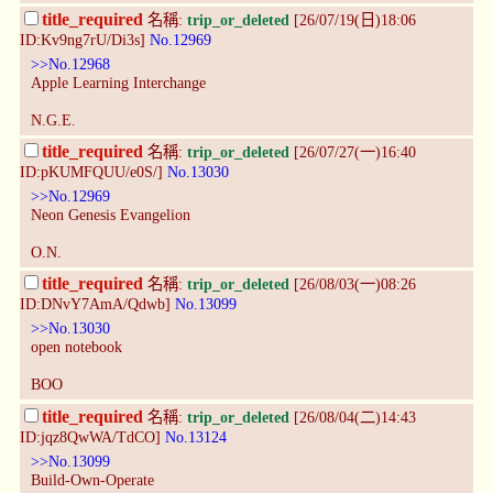
title_required
名稱:
trip_or_deleted
[26/07/19(日)18:06
ID:Kv9ng7rU/Di3s]
No.12969
>>No.12968
Apple Learning Interchange
N.G.E.
title_required
名稱:
trip_or_deleted
[26/07/27(一)16:40
ID:pKUMFQUU/e0S/]
No.13030
>>No.12969
Neon Genesis Evangelion
O.N.
title_required
名稱:
trip_or_deleted
[26/08/03(一)08:26
ID:DNvY7AmA/Qdwb]
No.13099
>>No.13030
open notebook
BOO
title_required
名稱:
trip_or_deleted
[26/08/04(二)14:43
ID:jqz8QwWA/TdCO]
No.13124
>>No.13099
Build-Own-Operate