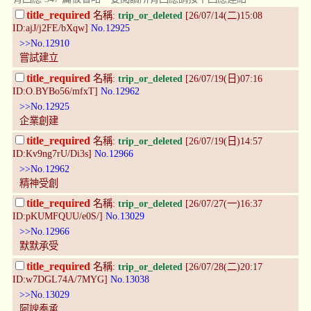
title_required
名稱:
trip_or_deleted
[26/07/14(二)15:08
ID:ajJ/j2FE/bXqw]
No.12925
>>No.12910
嘗試建立
title_required
名稱:
trip_or_deleted
[26/07/19(日)07:16
ID:O.BYBo56/mfxT]
No.12962
>>No.12925
企業創建
title_required
名稱:
trip_or_deleted
[26/07/19(日)14:57
ID:Kv9ng7rU/Di3s]
No.12966
>>No.12962
精神受創
title_required
名稱:
trip_or_deleted
[26/07/27(一)16:37
ID:pKUMFQUU/e0S/]
No.13029
>>No.12966
默默承受
title_required
名稱:
trip_or_deleted
[26/07/28(二)20:17
ID:w7DGL74A/7MYG]
No.13038
>>No.13029
阿諛奉承