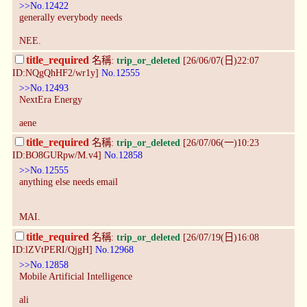
>>No.12422
generally everybody needs
NEE.
title_required
名稱:
trip_or_deleted
[26/06/07(日)22:07
ID:NQgQhHF2/wr1y]
No.12555
>>No.12493
NextEra Energy
aene
title_required
名稱:
trip_or_deleted
[26/07/06(一)10:23
ID:BO8GURpw/M.v4]
No.12858
>>No.12555
anything else needs email
MAI.
title_required
名稱:
trip_or_deleted
[26/07/19(日)16:08
ID:lZVtPERI/QjgH]
No.12968
>>No.12858
Mobile Artificial Intelligence
ali