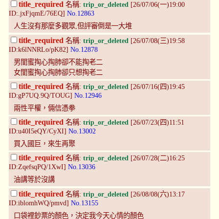
title_required
名稱:
trip_or_deleted
[26/07/06(一)19:00
ID:.jxFjqmE/76EQ]
No.12863
人生沒有那麼多觀眾,但評審倒是一大堆
title_required
名稱:
trip_or_deleted
[26/07/08(三)19:58
ID:k6lNNRLo/pK82]
No.12878
男閨蜜掏心掏肺卻不能掏老二
女閨蜜掏心掏肺卻只想掏老二
title_required
名稱:
trip_or_deleted
[26/07/16(四)19:45
ID:gP7UQ.9Q/TOUG]
No.12946
兩性平權，倆信憑拳
title_required
名稱:
trip_or_deleted
[26/07/23(四)11:51
ID:u40I5eQY/CyXI]
No.13002
買入國巨，來生再聚
title_required
名稱:
trip_or_deleted
[26/07/28(二)16:25
ID:ZqefsqPQ/1XwI]
No.13036
油講等於沒講
title_required
名稱:
trip_or_deleted
[26/08/08(六)13:17
ID:iblomhWQ/pmvd]
No.13155
口袋裡鈔票的顏色，決定我今天心情的顏色