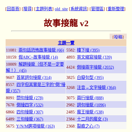
[
回首頁
] [
搜尋
] [
主題列表
]
old_site
[
系統資訊
] [
管理區
] [
重新整理
]
故事接龍 v2
[
投稿
]
主題一覽
11081:
兩句話恐怖故事接龍 (66)
5582:
樓下接 (395)
10159:
假ABC~故事接龍 (14)
4893:
英文縮寫接龍 (339)
10009:
解題接龍（但不是一定要
4424:
倒接兩字接龍 (2032)
解！） (45)
9607:
首尾詞句接龍 (314)
3825:
白癡句型 (395)
8557:
四字但其實是三字的“倒”接
3268:
注音→文字接龍 (364)
龍 (357)
8091:
問句接龍 (278)
3075:
兩行接龍 (888)
7678:
倒接四字 (532)
2982:
詞句接龍 (1096)
6866:
四句接龍 (307)
2485:
魔王接龍 (538)
6489:
三句接龍 (367)
2384:
十二月的魔女 (3)
5675:
Y/N/M選項接龍 (163)
2368:
裂痕之心 (7)