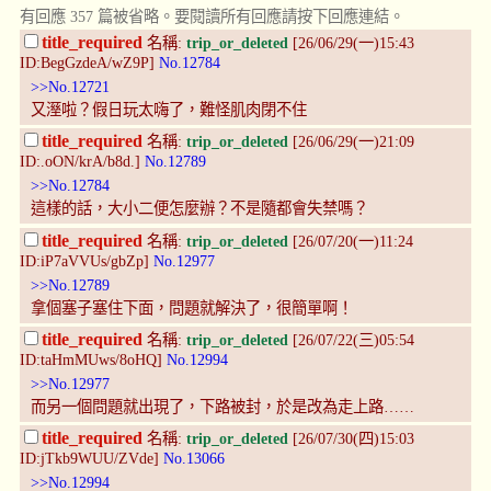
有回應 357 篇被省略。要閱讀所有回應請按下回應連結。
title_required
名稱:
trip_or_deleted
[26/06/29(一)15:43
ID:BegGzdeA/wZ9P]
No.12784
>>No.12721
又溼啦？假日玩太嗨了，難怪肌肉閉不住
title_required
名稱:
trip_or_deleted
[26/06/29(一)21:09
ID:.oON/krA/b8d.]
No.12789
>>No.12784
這樣的話，大小二便怎麼辦？不是隨都會失禁嗎？
title_required
名稱:
trip_or_deleted
[26/07/20(一)11:24
ID:iP7aVVUs/gbZp]
No.12977
>>No.12789
拿個塞子塞住下面，問題就解決了，很簡單啊！
title_required
名稱:
trip_or_deleted
[26/07/22(三)05:54
ID:taHmMUws/8oHQ]
No.12994
>>No.12977
而另一個問題就出現了，下路被封，於是改為走上路……
title_required
名稱:
trip_or_deleted
[26/07/30(四)15:03
ID:jTkb9WUU/ZVde]
No.13066
>>No.12994