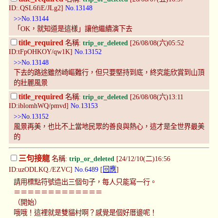
ID:.QSL6fiE/JLg2]
No.13148
>>No.13144
「OK，就知道是這樣」讓他繼續演下去
title_required
名稱:
trip_or_deleted
[26/08/08(六)05:52
ID:tFpOHKOY/qw1K]
No.13152
>>No.13148
下去的路途雖然崎嶇難行，但只要堅持到底，終究能欣賞到山頂
的壯麗風景
title_required
名稱:
trip_or_deleted
[26/08/08(六)13:11
ID:iblomhWQ/pmvd]
No.13153
>>No.13152
風景再美，也比不上當地民眾的善良與熱心，這才是全世界最美
的
三句接龍
名稱:
trip_or_deleted
[24/12/10(二)16:56
ID:uzODLKQ./EZVC]
No.6489
[
回應
]
請用標點符號造出三個句子，每人只能寫一行。
＝＝＝＝＝＝＝＝＝＝＝＝＝
（開始）
哦哦！這裡就是雙貓村啊？感覺是個好厝邊呢！