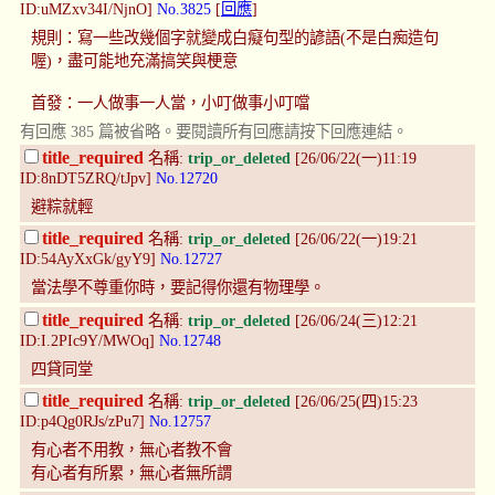
ID:uMZxv34I/NjnO]
No.3825
[
回應
]
規則：寫一些改幾個字就變成白癡句型的諺語(不是白痴造句
喔)，盡可能地充滿搞笑與梗意
首發：一人做事一人當，小叮做事小叮噹
有回應 385 篇被省略。要閱讀所有回應請按下回應連結。
title_required
名稱:
trip_or_deleted
[26/06/22(一)11:19
ID:8nDT5ZRQ/tJpv]
No.12720
避粽就輕
title_required
名稱:
trip_or_deleted
[26/06/22(一)19:21
ID:54AyXxGk/gyY9]
No.12727
當法學不尊重你時，要記得你還有物理學。
title_required
名稱:
trip_or_deleted
[26/06/24(三)12:21
ID:I.2PIc9Y/MWOq]
No.12748
四貸同堂
title_required
名稱:
trip_or_deleted
[26/06/25(四)15:23
ID:p4Qg0RJs/zPu7]
No.12757
有心者不用教，無心者教不會
有心者有所累，無心者無所謂