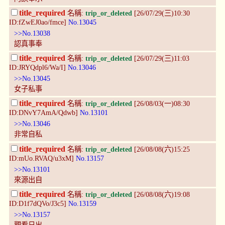
title_required
名稱:
trip_or_deleted
[26/07/29(三)10:30
ID:fZwEJ0ao/fmce]
No.13045
>>No.13038
認真事奉
title_required
名稱:
trip_or_deleted
[26/07/29(三)11:03
ID:JRYQdpl6/Wa/I]
No.13046
>>No.13045
女子私事
title_required
名稱:
trip_or_deleted
[26/08/03(一)08:30
ID:DNvY7AmA/Qdwb]
No.13101
>>No.13046
非常自私
title_required
名稱:
trip_or_deleted
[26/08/08(六)15:25
ID:mUo.RVAQ/u3xM]
No.13157
>>No.13101
來源出自
title_required
名稱:
trip_or_deleted
[26/08/08(六)19:08
ID:D1f7dQVo/J3c5]
No.13159
>>No.13157