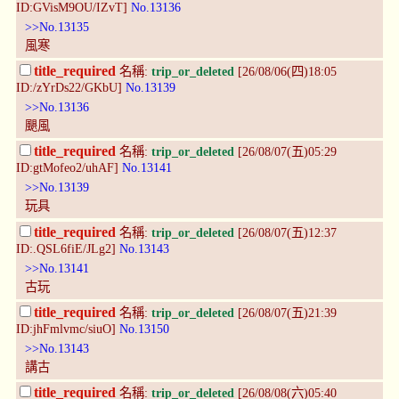
ID:GVisM9OU/IZvT]
No.13136
>>No.13135
風寒
title_required
名稱:
trip_or_deleted
[26/08/06(四)18:05
ID:/zYrDs22/GKbU]
No.13139
>>No.13136
颶風
title_required
名稱:
trip_or_deleted
[26/08/07(五)05:29
ID:gtMofeo2/uhAF]
No.13141
>>No.13139
玩具
title_required
名稱:
trip_or_deleted
[26/08/07(五)12:37
ID:.QSL6fiE/JLg2]
No.13143
>>No.13141
古玩
title_required
名稱:
trip_or_deleted
[26/08/07(五)21:39
ID:jhFmlvmc/siuO]
No.13150
>>No.13143
講古
title_required
名稱:
trip_or_deleted
[26/08/08(六)05:40