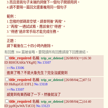
3.而且是挑句子末端的詞做下一個句子開頭用詞。
4.請不要隔一篇回文還重複用同一個句子
範例：
1.您撥的號碼是空號，請查明後"再撥"。
2."再撥"一通試試看，應該會打"得通"。
3."得通"過非常手段才能完成任務。
-------------------------------
正題：
請下載後在二十四小時內刪除。
有回應 304 篇被省略。要閱讀所有回應請按下回應連結。
title_required
名稱:
trip_or_deleted
[26/08/03(一)16:30
ID:RI0OXAKk/YKgH]
No.13107
>>No.13106
進來了嗎？不是大象先生？完全沒感覺到
title_required
名稱:
trip_or_deleted
[26/08/04(二)07:51
ID:HkRajzGE/ZfFL]
No.13118
>>No.13107
感覺到有東西碰了一下，然後就沒了
title_required
名稱:
trip_or_deleted
[26/08/04(二)14:40
ID:jqz8QwWA/TdCO]
No.13123