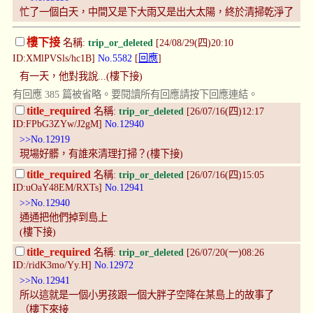
忙了一個白天，中間又是下大雨又是出大太陽，終於清掃乾淨了
樓下接
名稱:
trip_or_deleted
[24/08/29(四)20:10
ID:XMlPVSls/hc1B]
No.5582
[
回應
]
有一天，他對我說...(樓下接)
有回應 385 篇被省略。要閱讀所有回應請按下回應連結。
title_required
名稱:
trip_or_deleted
[26/07/16(四)12:17
ID:FPbG3ZYw/J2gM]
No.12940
>>No.12919
現場好髒，有誰來清理打掃？(樓下接)
title_required
名稱:
trip_or_deleted
[26/07/16(四)15:05
ID:uOaY48EM/RXTs]
No.12941
>>No.12940
通通把他們掉到島上
(樓下接)
title_required
名稱:
trip_or_deleted
[26/07/20(一)08:26
ID:/ridK3mo/Yy.H]
No.12972
>>No.12941
所以這就是一個小男孩跟一個大胖子空降在某島上的故事了
（樓下來接