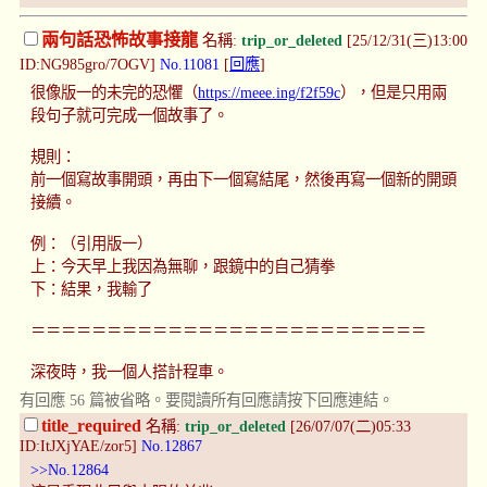
兩句話恐怖故事接龍
名稱:
trip_or_deleted
[25/12/31(三)13:00
ID:NG985gro/7OGV]
No.11081
[
回應
]
很像版一的未完的恐懼（
https://meee.ing/f2f59c
），但是只用兩
段句子就可完成一個故事了。
規則：
前一個寫故事開頭，再由下一個寫結尾，然後再寫一個新的開頭
接續。
例：（引用版一）
上：今天早上我因為無聊，跟鏡中的自己猜拳
下：結果，我輸了
＝＝＝＝＝＝＝＝＝＝＝＝＝＝＝＝＝＝＝＝＝＝＝＝＝＝
深夜時，我一個人搭計程車。
有回應 56 篇被省略。要閱讀所有回應請按下回應連結。
title_required
名稱:
trip_or_deleted
[26/07/07(二)05:33
ID:ItJXjYAE/zor5]
No.12867
>>No.12864