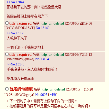
>>No.13044
頂樓跳下去的那一刻，忽然全盤大漲
被困在樓頂上曝曬在陽光下
title_required
名稱:
trip_or_deleted
[26/08/06(四)19:56
ID:GVisM9OU/IZvT]
No.13140
>>No.13138
人乾掉下來了
一個手滑，手機摔到地上
title_required
名稱:
trip_or_deleted
[26/08/08(六)13:13
ID:iblomhWQ/pmvd]
No.13154
>>No.13140
手機沒受損，主人卻粉碎性骨折了
颱風假沒狂風暴雨
首尾詞句接龍
名稱:
trip_or_deleted
[25/08/18(一)16:20
ID:2Slu8NWU/gmyt]
No.9607
[
回應
]
1.下一個句子中，需要有上個句子內的一個詞。
2.接龍要沿用的詞可以是至少兩個字左右排在一塊的詞。