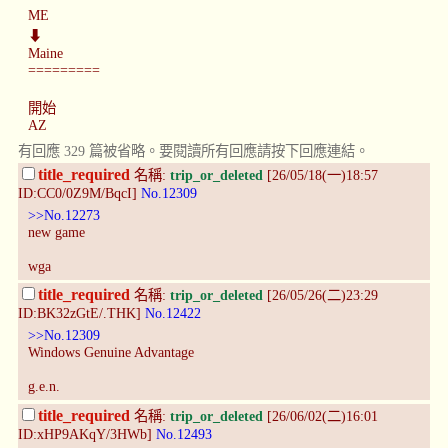
ME
⬇
Maine
=========
開始
AZ
有回應 329 篇被省略。要閱讀所有回應請按下回應連結。
title_required
名稱:
trip_or_deleted
[26/05/18(一)18:57
ID:CC0/0Z9M/BqcI]
No.12309
>>No.12273
new game
wga
title_required
名稱:
trip_or_deleted
[26/05/26(二)23:29
ID:BK32zGtE/.THK]
No.12422
>>No.12309
Windows Genuine Advantage
g.e.n.
title_required
名稱:
trip_or_deleted
[26/06/02(二)16:01
ID:xHP9AKqY/3HWb]
No.12493