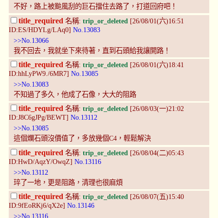
不好，路上被颱風刮的巨石擋住去路了，打道回府吧！
title_required
名稱:
trip_or_deleted
[26/08/01(六)16:51
ID:ES/HDYLg/LAq0]
No.13083
>>No.13066
我不回去，我就坐下來待著，直到石頭給我讓開路！
title_required
名稱:
trip_or_deleted
[26/08/01(六)18:41
ID:hhLyPW9./6MR7]
No.13085
>>No.13083
不知過了多久，他成了石像，大大的阻路
title_required
名稱:
trip_or_deleted
[26/08/03(一)21:02
ID:J8C6gJPg/BEWT]
No.13112
>>No.13085
這個爛石頭沒價值了，多放幾個C4，輕鬆解決
title_required
名稱:
trip_or_deleted
[26/08/04(二)05:43
ID:HwD/AqzY/OwqZ]
No.13116
>>No.13112
琗了一地，更是阻路，清理也很麻煩
title_required
名稱:
trip_or_deleted
[26/08/07(五)15:40
ID:9fEoRKj6/qX2e]
No.13146
>>No.13116