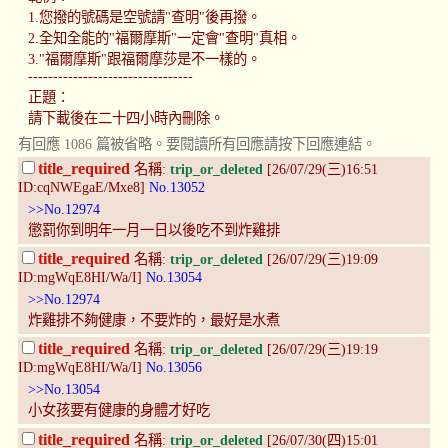
1.您撥的號碼是空號請"查明"後再撥。
2.全知全能的"福爾摩斯"一定會"查明"真相。
3."福爾摩斯"跟福爾摩莎是不一樣的。
---------------------------------
正題：
請下載後在二十四小時內刪除。
有回應 1086 篇被省略。要閱讀所有回應請按下回應連結。
title_required
名稱:
trip_or_deleted
[26/07/29(三)16:51
ID:cqNWEgaE/Mxe8]
No.13052
>>No.12974
懲罰你到明年一月一日以後吃不到炸雞排
title_required
名稱:
trip_or_deleted
[26/07/29(三)19:09
ID:mgWqE8HI/Wa/I]
No.13054
>>No.12974
炸雞排不夠健康，不要炸的，最好是水煮
title_required
名稱:
trip_or_deleted
[26/07/29(三)19:19
ID:mgWqE8HI/Wa/I]
No.13056
>>No.13054
小女孩要有健康的身體才好吃
title_required
名稱:
trip_or_deleted
[26/07/30(四)15:01