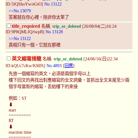
ID:5fQShoYw/eGtO]
No.13122
>>No.13079
答案就在你心裡，除非你太笨了
title_required
名稱:
trip_or_deleted
[26/08/04(二)16:24
ID:9P8QMLIQ/twpB]
No.13128
>>No.13122
真相只有一個，它就在那裡
英文縮寫接龍
名稱:
trip_or_deleted
[24/06/16(日)22:34
ID:kQUc7cKw/KMJS]
No.4893
[
回應
]
先放一個縮寫的英文，必須是兩個字母以上
樓下回文的再找出對應縮寫的全文詞彙，並抓出全文末尾至少兩
個字母當新的縮寫，丟給樓下的來接
例如：ST
⬇
start
=========
RT
⬇
reaction time
=========