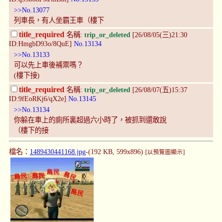
>>No.13077
列車長，有人坐霸王車（樓下
title_required
名稱:
trip_or_deleted
[26/08/05(三)21:30
ID:HmgbD93o/8QuE]
No.13134
>>No.13133
可以先上車後補票嗎？
(樓下接)
title_required
名稱:
trip_or_deleted
[26/08/07(五)15:37
ID:9fEoRKj6/qX2e]
No.13145
>>No.13134
你躲在車上的廁所裏超過六小時了，被抓到還敢說
（樓下的接
檔名：
1489430441168.jpg
-(192 KB, 599x896)
[以預覽圖顯示]